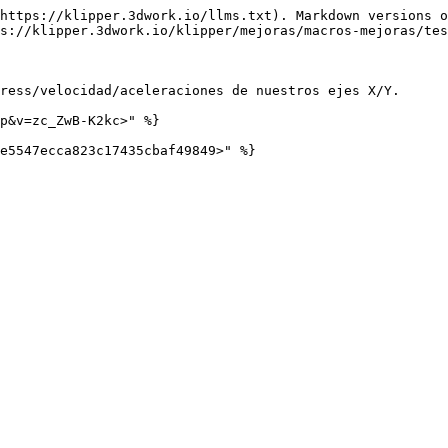
https://klipper.3dwork.io/llms.txt). Markdown versions o
s://klipper.3dwork.io/klipper/mejoras/macros-mejoras/tes
ress/velocidad/aceleraciones de nuestros ejes X/Y.

p&v=zc_ZwB-K2kc>" %}
