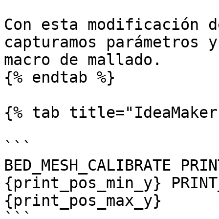
Con esta modificación d
capturamos parámetros y
macro de mallado.

{% endtab %}

{% tab title="IdeaMaker"
```

BED_MESH_CALIBRATE PRIN
{print_pos_min_y} PRINT
{print_pos_max_y}

```
