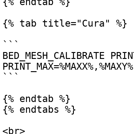
{% endtab %}

{% tab title="Cura" %}

```

BED_MESH_CALIBRATE PRIN
PRINT_MAX=%MAXX%,%MAXY%

```

{% endtab %}

{% endtabs %}
