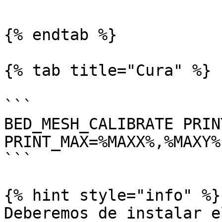
{% endtab %}

{% tab title="Cura" %}

```

BED_MESH_CALIBRATE PRIN
PRINT_MAX=%MAXX%,%MAXY%

```

{% hint style="info" %}

Deberemos de instalar e