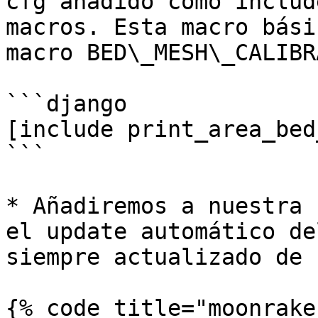
cfg añadido como includ
macros. Esta macro bási
macro BED\_MESH\_CALIBR
```django

[include print_area_bed
```

* Añadiremos a nuestra 
el update automático de
siempre actualizado de 
{% code title="moonrake