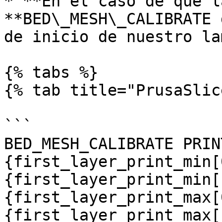
* **En el caso de que l
**BED\_MESH\_CALIBRATE 
de inicio de nuestro la
{% tabs %}

{% tab title="PrusaSlic
```

BED_MESH_CALIBRATE PRIN
{first_layer_print_min[
{first_layer_print_min[
{first_layer_print_max[
{first_layer_print_max[1