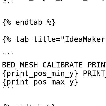
```

{% endtab %}

{% tab title="IdeaMaker"
```

BED_MESH_CALIBRATE PRIN
{print_pos_min_y} PRINT
{print_pos_max_y}

```
