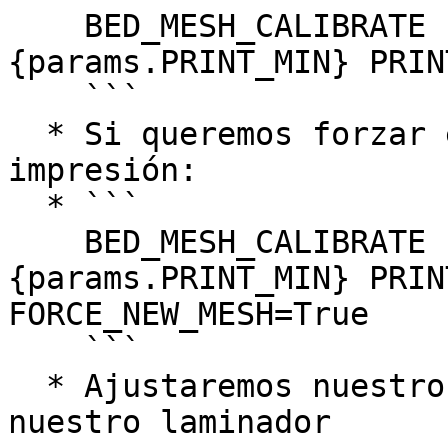
    BED_MESH_CALIBRATE PRINT_MIN=
{params.PRINT_MIN} PRIN
    ```

  * Si queremos forzar el mallado en cada 
impresión:

  * ```

    BED_MESH_CALIBRATE PRINT_MIN=
{params.PRINT_MIN} PRIN
FORCE_NEW_MESH=True

    ```

  * Ajustaremos nuestro script de inicio de 
nuestro laminador
