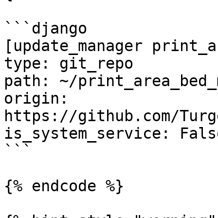
```django

[update_manager print_a
type: git_repo

path: ~/print_area_bed_m
origin: 
https://github.com/Turg
is_system_service: False
```

{% endcode %}
