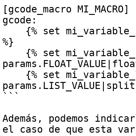
[gcode_macro MI_MACRO]

gcode:

    {% set mi_variable_int = params.INT_VALUE|int 
%}

    {% set mi_variable_float = 
params.FLOAT_VALUE|float
    {% set mi_variable_list = 
params.LIST_VALUE|split
```

Además, podemos indicar
el caso de que esta var