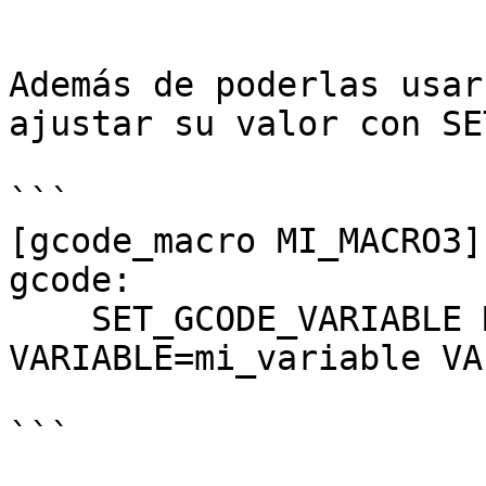
```

Además de poderlas usar
ajustar su valor con SE
```

[gcode_macro MI_MACRO3]

gcode:

    SET_GCODE_VARIABLE MACRO=MI_MACRO2 
VARIABLE=mi_variable VA
```
