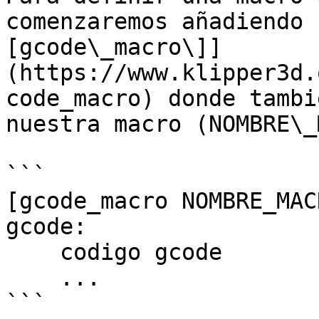
comenzaremos añadiendo 
[gcode\_macro\]]
(https://www.klipper3d.
code_macro) donde tambi
nuestra macro (NOMBRE\_
```

[gcode_macro NOMBRE_MACR
gcode:

    codigo gcode

    ...

```
