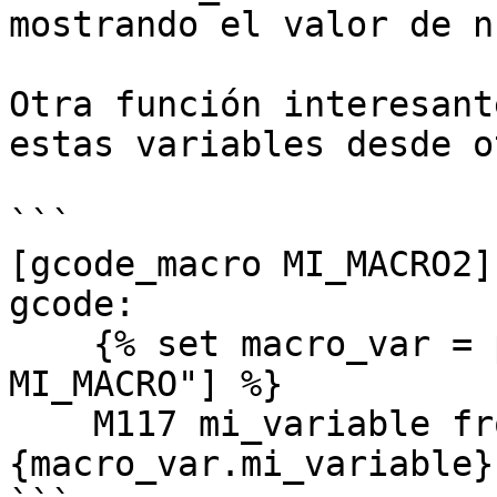
mostrando el valor de n
Otra función interesant
estas variables desde o
```

[gcode_macro MI_MACRO2]

gcode:

    {% set macro_var = printer["gcode_macro 
MI_MACRO"] %}

    M117 mi_variable from MI_MACRO is set to 
{macro_var.mi_variable}
