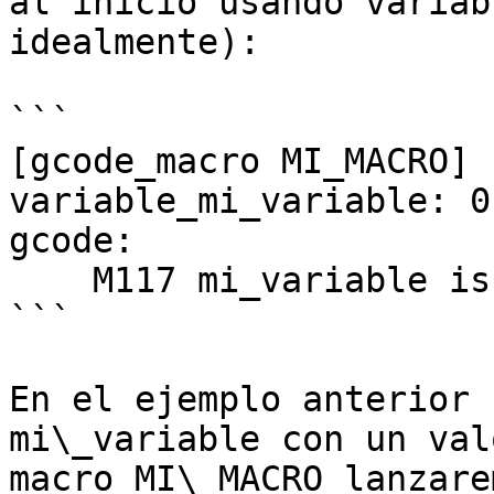
al inicio usando variab
idealmente):

```

[gcode_macro MI_MACRO]

variable_mi_variable: 0

gcode:

    M117 mi_variable is equal to {mi_variable}

```

En el ejemplo anterior 
mi\_variable con un val
macro MI\_MACRO lanzare