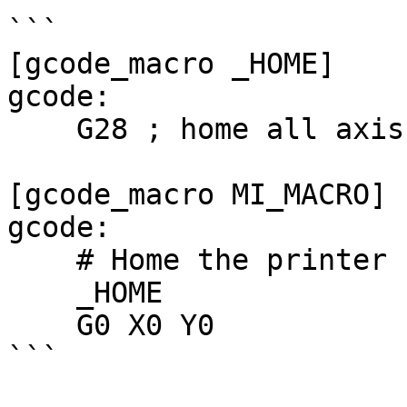
```

[gcode_macro _HOME]

gcode:

    G28 ; home all axis

[gcode_macro MI_MACRO]

gcode:

    # Home the printer first

    _HOME

    G0 X0 Y0

```
