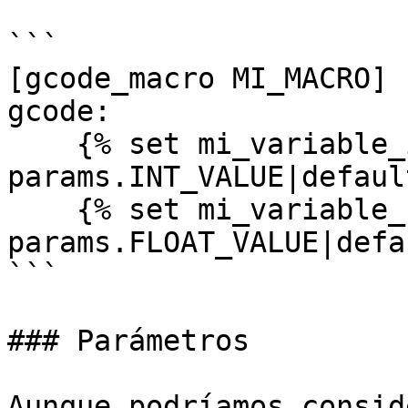
```

[gcode_macro MI_MACRO]

gcode:

    {% set mi_variable_int = 
params.INT_VALUE|defaul
    {% set mi_variable_float = 
params.FLOAT_VALUE|defa
```

### Parámetros

Aunque podríamos consid