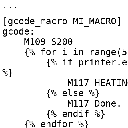
```

[gcode_macro MI_MACRO]

gcode:

    M109 S200

    {% for i in range(5) %}

        {% if printer.extruder.temperature < 100 
%}

            M117 HEATING...

        {% else %}

            M117 Done.

        {% endif %}

    {% endfor %}
