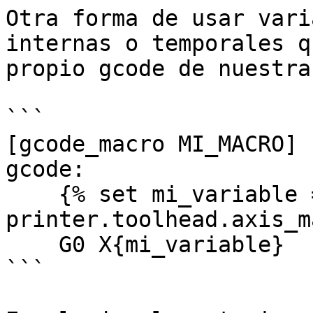
Otra forma de usar vari
internas o temporales q
propio gcode de nuestra
```

[gcode_macro MI_MACRO]

gcode:

    {% set mi_variable = 
printer.toolhead.axis_m
    G0 X{mi_variable}

```
